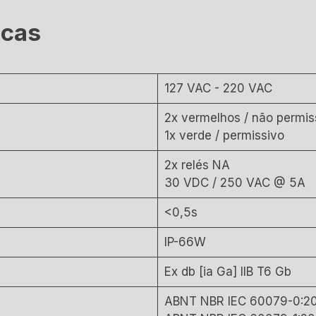
icas
127 VAC - 220 VAC
2x vermelhos / não permis
1x verde / permissivo
2x relés NA
30 VDC / 250 VAC @ 5A
<0,5s
IP-66W
Ex db [ia Ga] IIB T6 Gb
ABNT NBR IEC 60079-0:2