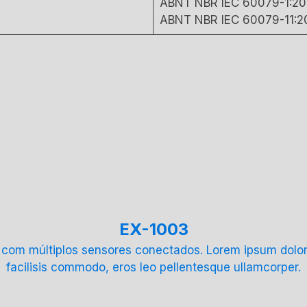
ABNT NBR IEC 60079-1:20
ABNT NBR IEC 60079-11:2
EX-1003
m múltiplos sensores conectados. Lorem ipsum dolor sit
facilisis commodo, eros leo pellentesque ullamcorper.