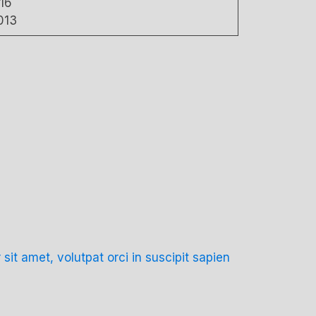
16
013
 amet, volutpat orci in suscipit sapien